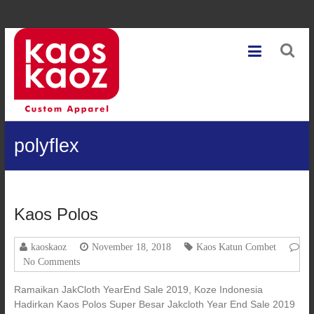
Skip
Kaoskaoz
to
content
Jasa
Cetak
Kaos
Terbaik
Di
polyflex
Indonesia
Kaos Polos
kaoskaoz
November 18, 2018
Kaos Katun Combet
No Comments
Ramaikan JakCloth YearEnd Sale 2019, Koze Indonesia
Hadirkan Kaos Polos Super Besar Jakcloth Year End Sale 2019