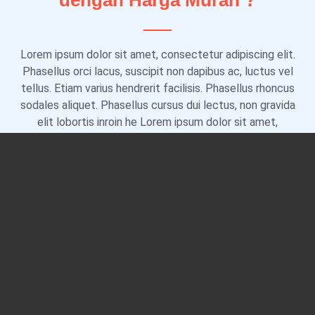
dengan Harga Murah ?
Lorem ipsum dolor sit amet, consectetur adipiscing elit.
Phasellus orci lacus, suscipit non dapibus ac, luctus vel
tellus. Etiam varius hendrerit facilisis. Phasellus rhoncus
sodales aliquet. Phasellus cursus dui lectus, non gravida
elit lobortis inroin he Lorem ipsum dolor sit amet,
consectetur adipiscing elit. Phasellus orci lacus,
suscipit non dapibus ac,
Faktanya Kebanyakan helm
yang beredar dipasaran