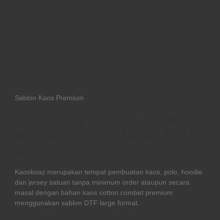
Sablon Kaos Premium
Bikin Kaos Pribadi, Kantor
atau Komunitas Mulai IDR
65.000
Kaoskoaz merupakan tempat pembuatan kaos, polo, hoodie
dan jersey satuan tanpa minimum order ataupun secara
masal dengan bahan kaos cotton combet premium
menggunakan sablon DTF large format.