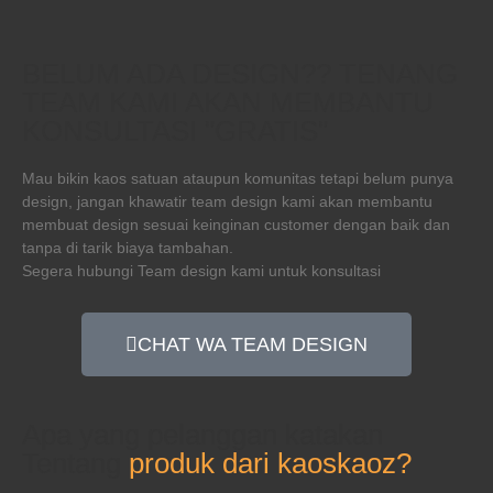
BELUM ADA DESIGN?? TENANG
TEAM KAMI AKAN MEMBANTU
KONSULTASI "GRATIS"
Mau bikin kaos satuan ataupun komunitas tetapi belum punya
design, jangan khawatir team design kami akan membantu
membuat design sesuai keinginan customer dengan baik dan
tanpa di tarik biaya tambahan.
Segera hubungi Team design kami untuk konsultasi
CHAT WA TEAM DESIGN
Apa yang pelanggan katakan
Tentang
produk dari kaoskaoz?