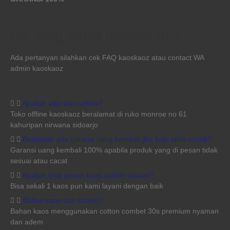
Hal yang sering ditanyakan ?
Ada pertanyan silahkan cek FAQ kaoskaoz atau contact WA
admin kaoskaoz
Apakah ada toko offline?
Toko offline kaoskaoz beralamat di ruko monroe no 61
kahuripan nirwana sidoarjo
Benarkah ada garansi uang kembali jika baju tidak cocok?
Garansi uang kembali 100% apabila produk yang di pesan tidak
sesuai atau cacat
Apakah bisa pesan kaos sablon satuan?
Bisa sekali 1 kaos pun kami layani dengan baik
Bahan kaos dan sablon?
Bahan kaos menggunakan cotton combet 30s premium nyaman
dan adem