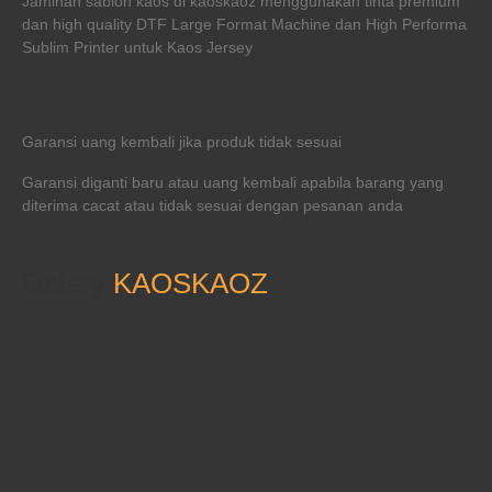
Jaminan sablon kaos di kaoskaoz menggunakan tinta premium
dan high quality DTF Large Format Machine dan High Performa
Sublim Printer untuk Kaos Jersey
Garansi uang kembali jika produk tidak sesuai
Garansi diganti baru atau uang kembali apabila barang yang
diterima cacat atau tidak sesuai dengan pesanan anda
Galery
KAOSKAOZ